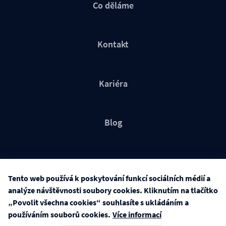
Co děláme
Kontakt
Kariéra
Blog
Tento web používá k poskytování funkcí sociálních médií a
analýze návštěvnosti soubory cookies. Kliknutím na tlačítko
©2026 Freely agency All rights reserved. IČ: 057 58 319 |
„Povolit všechna cookies“ souhlasíte s ukládáním a
Ochrana osobních údajů
|
Používání cookies
|
Nastavení
používáním souborů cookies.
Více informací