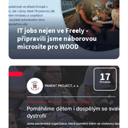
IT jobs nejen ve Freely -
připravili jsme náborovou
microsite pro WOOD
Microsite na práci v IT a přitom ne ve Freely? A
proč by ne!…
17
Číst dál
Prosinec