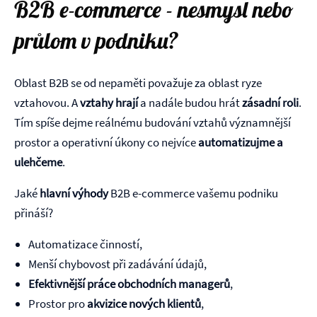
B2B e-commerce - nesmysl nebo
průlom v podniku?
Oblast B2B se od nepaměti považuje za oblast ryze
vztahovou. A
vztahy
hrají
a nadále budou hrát
zásadní roli
.
Tím spíše dejme reálnému budování vztahů významnější
prostor a operativní úkony co nejvíce
automatizujme a
ulehčeme
.
Jaké
hlavní výhody
B2B e-commerce vašemu podniku
přináší?
Automatizace činností,
Menší chybovost při zadávání údajů,
Efektivnější práce obchodních managerů
,
Prostor pro
akvizice nových klientů
,