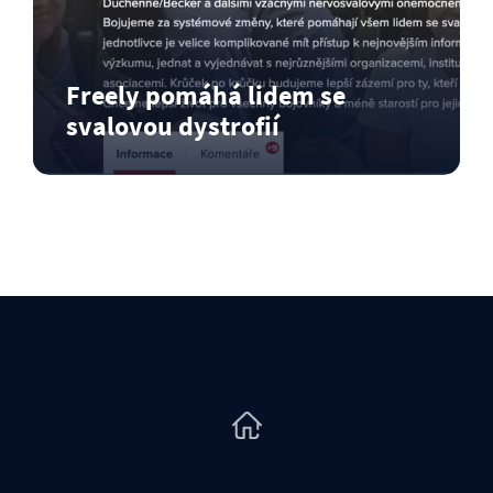
Freely pomáhá lidem se
svalovou dystrofií
Pocit sounáležitosti, angažovanosti a
celkového sblížení - i…
Číst dál