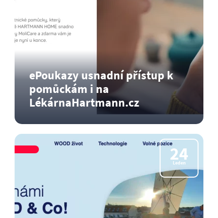
ePoukazy usnadní přístup k
pomůckám i na
LékárnaHartmann.cz
eRecepty zná již každý z nás a zkušenost
ukázala, že nám…
24
Číst dál
Leden