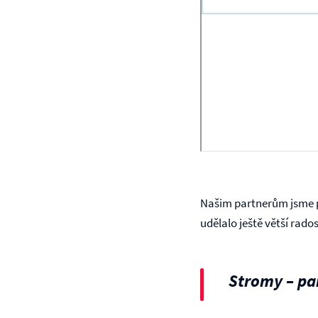
Našim partnerům jsme p
udělalo ještě větší rado
Stromy – pa