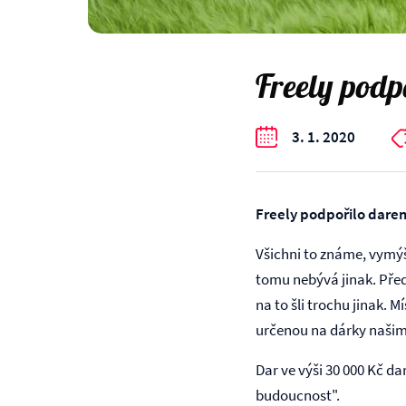
Freely podp
3. 1. 2020
Freely podpořilo darem
Všichni to známe, vymýš
tomu nebývá jinak. Předáv
na to šli trochu jinak. 
určenou na dárky naši
Dar ve výši 30 000 Kč d
budoucnost".