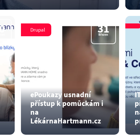
 A jak bylo? To si…
Na
pa
0
31
Drupal
Čí
inec
Březen
ePoukazy usnadní
I
přístup k pomůckám i
p
na
n
LékárnaHartmann.cz
p
eRecepty zná již každý z nás a
Mi
zkušenost ukázala, že nám…
Fr