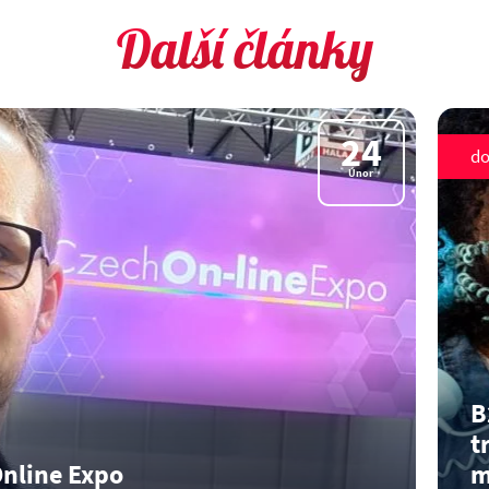
Další články
24
do
Únor
B
t
Online Expo
m