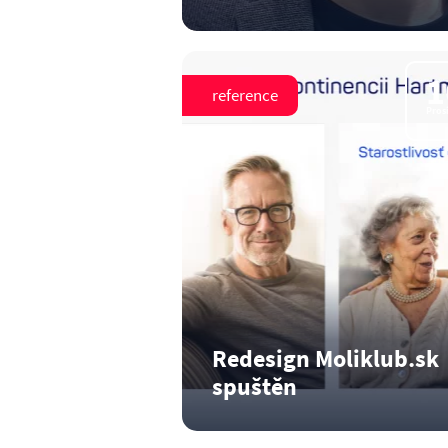
Navštívili jsme Czech Online Expo.
Číst dál
1
reference
Pros
Redesign Moliklub.sk
spuštěn
Inkontinence není nic příjemného,
ale s jejím zvládnutím…