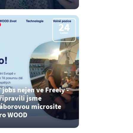
 vztazích B2B obchod stojí a
dá. Tak se na ně soustřeďte…
24
st dál
Leden
T jobs nejen ve Freely -
řipravili jsme
áborovou microsite
ro WOOD
crosite na práci v IT a přitom ne ve
eely? A proč by ne!…