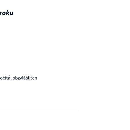
kroku
očítá, obzvlášť ten