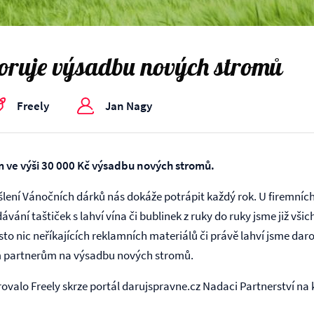
oruje výsadbu nových stromů
Freely
Jan Nagy
 ve výši 30 000 Kč výsadbu nových stromů.
lení Vánočních dárků nás dokáže potrápit každý rok. U firemníc
ání taštiček s lahví vína či bublinek z ruky do ruky jsme již všich
Místo nic neříkajících reklamních materiálů či právě lahví jsme da
m partnerům na výsadbu nových stromů.
arovalo Freely skrze portál darujspravne.cz Nadaci Partnerství 