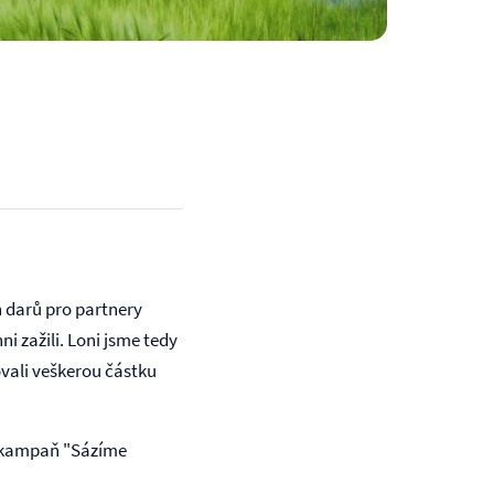
h darů pro partnery
ni zažili. Loni jsme tedy
rovali veškerou částku
na kampaň "Sázíme