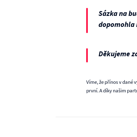
Sázka na bu
dopomohla i
Děkujeme za
Víme, že přínos v dané v
první. A díky našim par