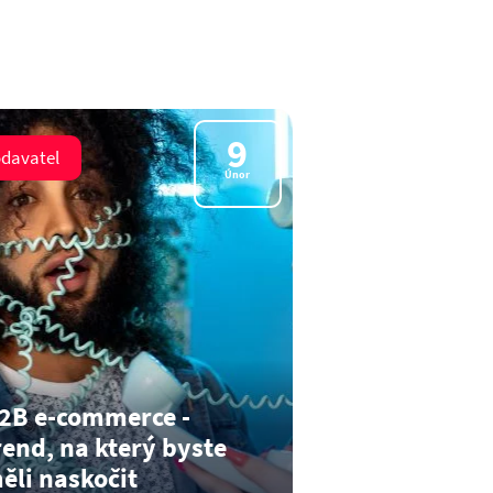
9
davatel
Únor
2B e-commerce -
rend, na který byste
ěli naskočit