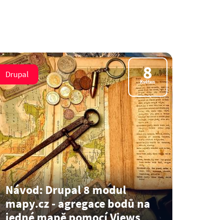
8
Drupal
Květen
Návod: Drupal 8 modul
mapy.cz - agregace bodů na
jedné mapě pomocí Views