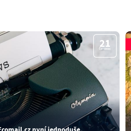
21
Červenec
Ecomail.cz nyní jednoduše