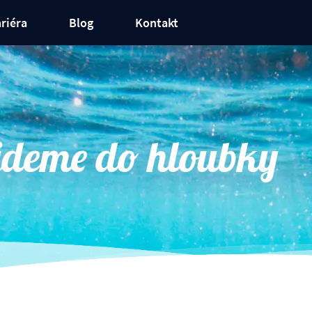
riéra
Blog
Kontakt
e
jdeme do hloubky