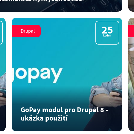
e jeden z…
25
Drupal
Leden
GoPay modul pro Drupal 8 -
ukázka použití
V předchozí článku&nbsp;jsme si představili