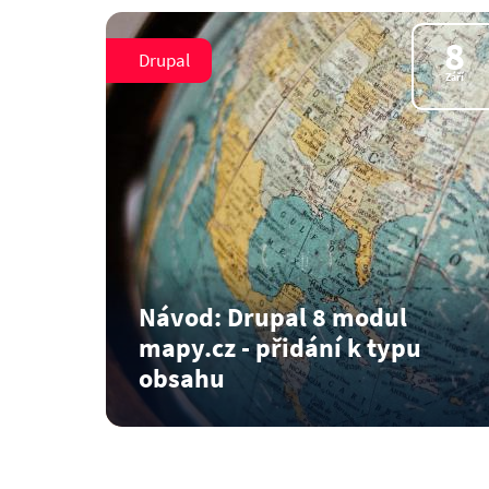
brána, kterou…
8
Číst dál
Drupal
Září
Návod: Drupal 8 modul
mapy.cz - přidání k typu
obsahu
Nový modul Mapy.cz od Freely pro Drupal 8
umožnuje…