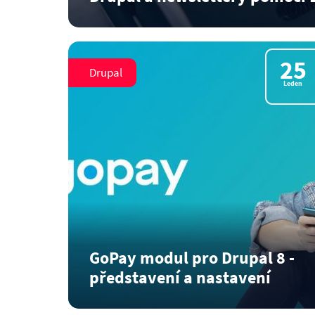
Získávání kontaktů na potenciální zákazníky j
Číst dál
25
Drupal
Leden
GoPay modul pro Drupal 8 -
představení a nastavení
Platební brána GoPay je populární platební