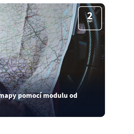
ukázali, jak v…
2
Číst dál
Září
é mapy pomocí modulu od
h stránek.…