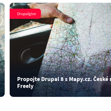
základní…
Číst dál
Drupalgive
Propojte Drupal 8 s Mapy.cz. Česk
Freely
Zobrazení údajů na mapě je běžnou součástí webovýc
Číst dál