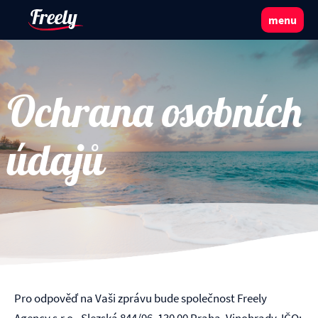
menu
Přejít
k
hlavnímu
Ochrana osobních
obsahu
údajů
Pro odpověď na Vaši zprávu bude společnost
Freely