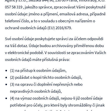
Agency s.r.o.
,
Slezská 844/96, 130 00 Praha, Vinohrady
, IČO:
057 58 319
, jakožto správce, zpracovávat Vámi poskytnuté
osobní údaje: jméno a příjmení, emailová adresa, případně
telefonní číslo, a to v souladu s obecným nařízením o
ochraně osobních údajů (EU) 2016/679.
Své osobní údaje poskytujete správci za účelem odpovědi
na Váš dotaz. Údaje budou archivovány přiměřenou dobu
v elektronické podobě. V souvislosti se zpracováním Vašich
osobních údajů máte příslušná práva:
(1) na přístup k osobním údajům,
(2) požádat o kopii těchto osobních údajů,
(3) na opravu či doplnění nepřesných nebo
nepravdivých osobních údajů,
(4) na výmaz osobních údajů, nejsou-li již osobní údaje
potřebné pro účely, pro které byly shromážděny či jinak